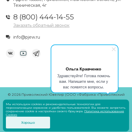
Техническая, 4г
8 (800) 444-14-55
Заказать обратный звонок
info@pjew.ru
Ольга Кравченко
Здравствуйте! Готова помочь
вам. Напишите мне, если у
вас появятся вопросы.
© 2026 Приволжский Ювелир (ООО «Фабрика «Приволжский
ювелир»)
Мы используем cookies и рекомендательные технологии для
Разработчик
Savin Denis
персонализации сервисов и удобства пользователей. Вы можете запретить
сохранение cookie в настройках своего браузера.
Политика использования
Cookies
Оплата
Хорошо
Пользовательское соглашение