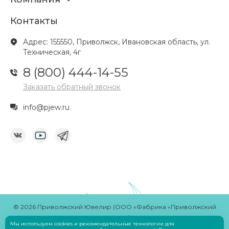
Контакты
Адрес: 155550, Приволжск, Ивановская область, ул.
Техническая, 4г
8 (800) 444-14-55
Заказать обратный звонок
info@pjew.ru
© 2026 Приволжский Ювелир (ООО «Фабрика «Приволжский
ювелир»)
Мы используем cookies и рекомендательные технологии для
Разработчик
Savin Denis