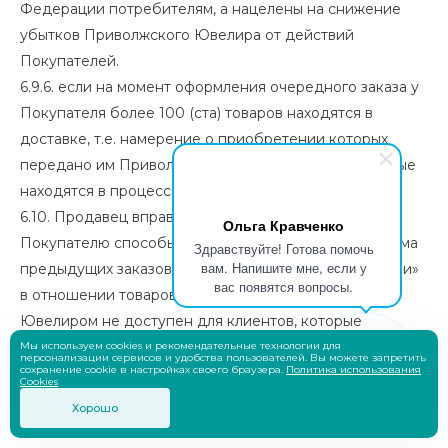
Федерации потребителям, а нацелены на снижение
убытков Приволжского Ювелира от действий
Покупателей.
6.9.6. если на момент оформления очередного заказа у
Покупателя более 100 (ста) товаров находятся в
доставке, т.е. намерение о приобретении которых
передано им Приволжскому Ювелиру и (или) которые
находятся в процессе доставки Покупателю.
6.10. Продавец вправе ограничивать доступные
Ольга Кравченко
Покупателю способы оплаты в зависимости от объёма
Здравствуйте! Готова помочь
вам. Напишите мне, если у
предыдущих заказов. Способ оплаты «При получении»
вас появятся вопросы.
в отношении товаров, реализуемых Приволжским
Ювелиром не доступен для клиентов, которые
оформили более 20 заказов или 240 товаров в течение
Мы используем cookies и рекомендательные технологии для
персонализации сервисов и удобства пользователей. Вы можете запретить
сохранение cookie в настройках своего браузера.
Политика использования
14 суток, или же подтвердили более 10 заказов или 160
Cookies
товаров в течение 2 суток. Иные Продавцы вправе
Хорошо
ограничивать доступные Покупателю способы оплаты