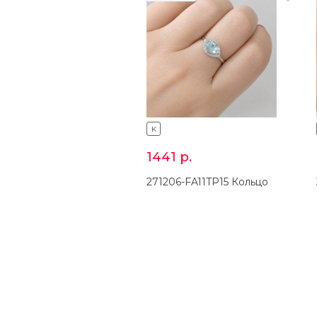
K
1441
р.
271206-FA11TP15 Кольцо