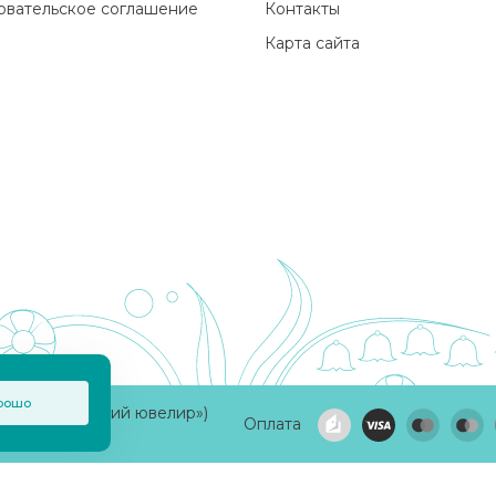
овательское соглашение
Контакты
Карта сайта
рошо
а «Приволжский ювелир»)
Оплата