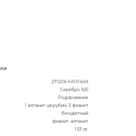
ии
271206-FA11FA49
Серебро 925
Родирование
1 алпанит цв.рубин, 3 фианит
бесцветный
фианит, алпанит
1.53 гр.