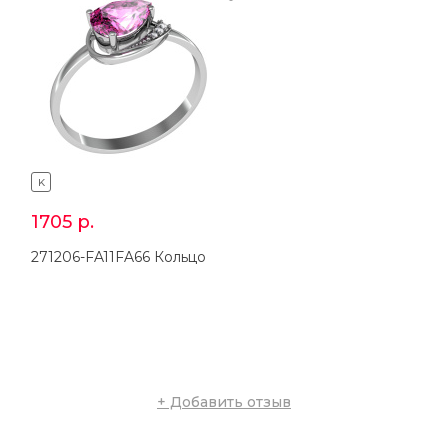
K
K
1705
р.
3062
р.
271206-FA11FA66 Кольцо
371206-FA11FA66 Серьги
+ Добавить отзыв