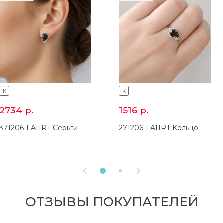
K
K
2734
р.
1516
р.
371206-FA11RT Серьги
271206-FA11RT Кольцо


ОТЗЫВЫ ПОКУПАТЕЛЕЙ