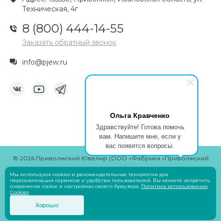
Техническая, 4г
8 (800) 444-14-55
Заказать обратный звонок
info@pjew.ru
Ольга Кравченко
Здравствуйте! Готова помочь
вам. Напишите мне, если у
вас появятся вопросы.
© 2026 Приволжский Ювелир (ООО «Фабрика «Приволжский
ювелир»)
Мы используем cookies и рекомендательные технологии для
Разработчик
Savin Denis
персонализации сервисов и удобства пользователей. Вы можете запретить
сохранение cookie в настройках своего браузера.
Политика использования
Cookies
Оплата
Хорошо
Пользовательское соглашение