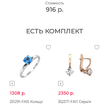
Стоимость
916
р.
ЕСТЬ КОМПЛЕКТ
K
K
1308
р.
2350
р.
251291-FA15 Кольцо
352371-FA11 Серьги
3