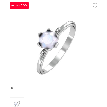
акция 30%
K