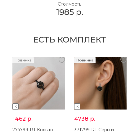
Стоимость
1985
р.
ЕСТЬ КОМПЛЕКТ
Новинка
Новинка
K
K
1462
р.
4738
р.
274799-RT Кольцо
371799-RT Серьги
3