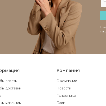
Наж
на 
ормация
Компания
бы оплаты
О компании
бы доставки
Новости
ат
Гальваника
ым клиентам
Блог