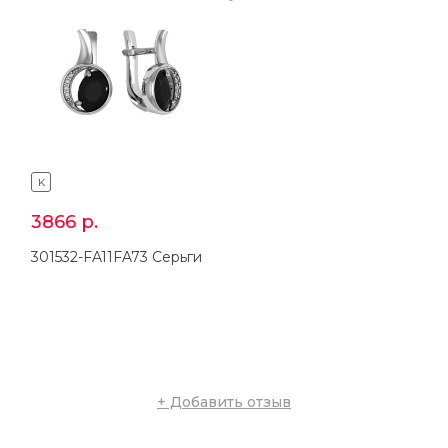
K
K
3866
р.
1940
р.
301532-FA11FA73 Серьги
201532-FA11FA73 Кольцо
+ Добавить отзыв