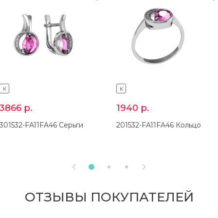
K
K
3866
р.
1940
р.
301532-FA11FA46 Серьги
201532-FA11FA46 Кольцо


ОТЗЫВЫ ПОКУПАТЕЛЕЙ