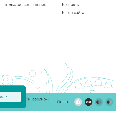
овательское соглашение
Контакты
Карта сайта
рошо
а «Приволжский ювелир»)
Оплата