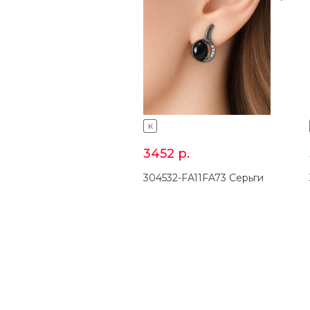
K
3452
р.
304532-FA11FA73 Серьги