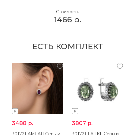
Стоимость
1466
р.
ЕСТЬ КОМПЛЕКТ
K
K
3488
р.
3807
р.
301721-AMFA11 Серьги
301721-FA11KL Серьги
2