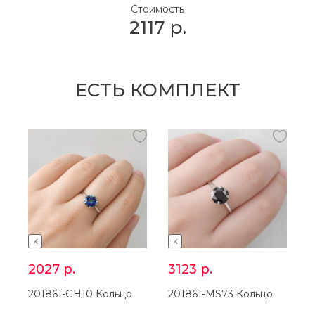
Стоимость
2117
р.
ЕСТЬ КОМПЛЕКТ
K
K
2027
р.
3123
р.
201861-GH10 Кольцо
201861-MS73 Кольцо
2