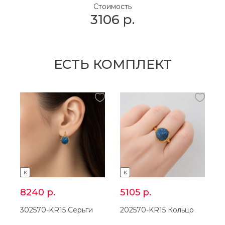
Стоимость
3106
р.
ЕСТЬ КОМПЛЕКТ
K
K
8240
р.
5105
р.
302570-KR15 Серьги
202570-KR15 Кольцо
3