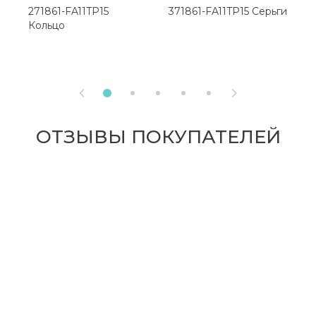
271861-FA11TP15
371861-FA11TP15 Серьги
2
Кольцо
К


ОТЗЫВЫ ПОКУПАТЕЛЕЙ