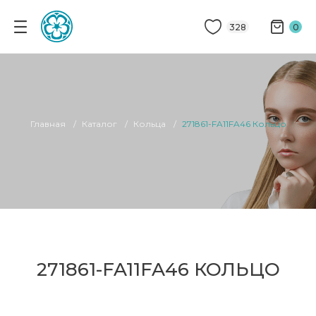
328
0
Главная
Каталог
Кольца
271861-FA11FA46 Кольцо
271861-FA11FA46 КОЛЬЦО