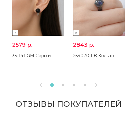
K
K
2579
р.
2843
р.
351141-GM Серьги
254070-LB Кольцо
3


ОТЗЫВЫ ПОКУПАТЕЛЕЙ