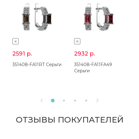
K
K
2591
р.
2932
р.
351408-FA11RT Серьги
351408-FA11FA49
3
Серьги
С


ОТЗЫВЫ ПОКУПАТЕЛЕЙ