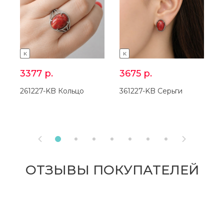
K
K
3377
р.
3675
р.
261227-KB Кольцо
361227-KB Серьги
2


ОТЗЫВЫ ПОКУПАТЕЛЕЙ