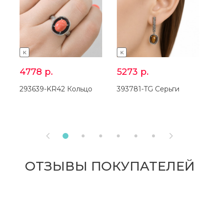
K
K
4778
р.
5273
р.
293639-KR42 Кольцо
393781-TG Серьги
3


ОТЗЫВЫ ПОКУПАТЕЛЕЙ