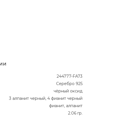
ии
244777-FA73
Серебро 925
чёрный оксид
3 алпанит черный, 4 фианит черный
фианит, алпанит
2.06 гр.