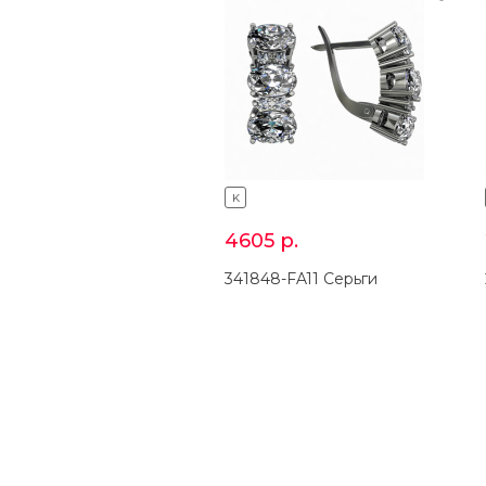
K
4605
р.
341848-FA11 Серьги