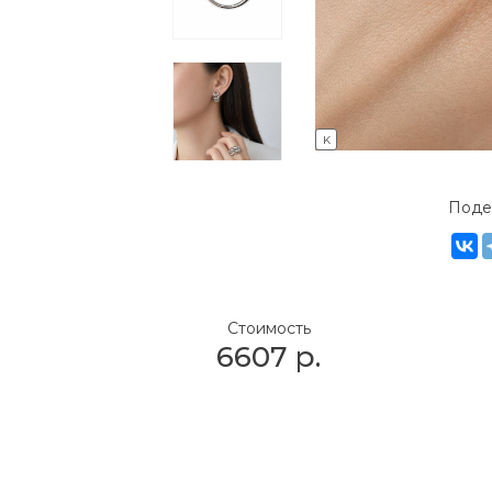
K
Поде
Стоимость
6607
р.