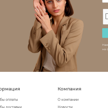
Наж
на 
ормация
Компания
бы оплаты
О компании
бы доставки
Новости