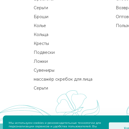
Серьги
Возвр
Броши
Оптов
Колье
Польз
Кольца
Кресты
Подвески
Ложки
Сувениры
массажёр скребок для лица
Серьги
Мы используем cookies и рекомендательные технологии для
персонализации сервисов и удобства пользователей. Вы
Хо