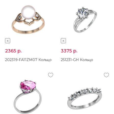
K
K
2365
р.
3375
р.
202319-FA11ZM07 Кольцо
251231-GH Кольцо