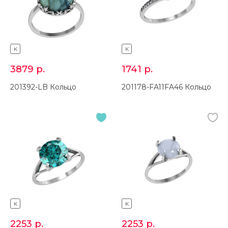
K
K
3879
р.
1741
р.
201392-LB Кольцо
201178-FA11FA46 Кольцо
K
K
2253
р.
2253
р.