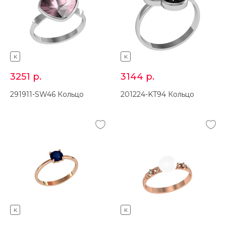
K
K
3251
р.
3144
р.
291911-SW46 Кольцо
201224-KT94 Кольцо
K
K