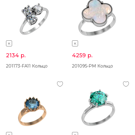
K
K
2134
р.
4259
р.
201173-FA11 Кольцо
201095-PM Кольцо