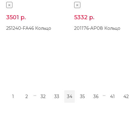
K
K
3501
р.
5332
р.
251240-FA46 Кольцо
201176-AP08 Кольцо
...
...
1
2
32
33
34
35
36
41
42