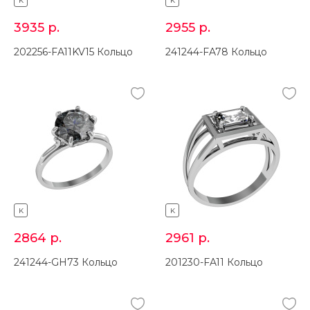
K
K
3935
р.
2955
р.
202256-FA11KV15 Кольцо
241244-FA78 Кольцо
K
K
2864
р.
2961
р.
241244-GH73 Кольцо
201230-FA11 Кольцо