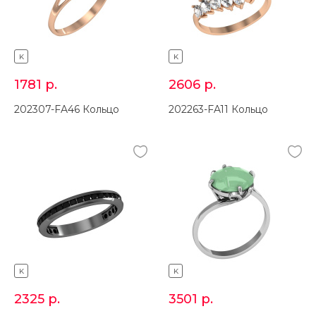
K
K
1781
р.
2606
р.
202307-FA46 Кольцо
202263-FA11 Кольцо
K
K
2325
р.
3501
р.