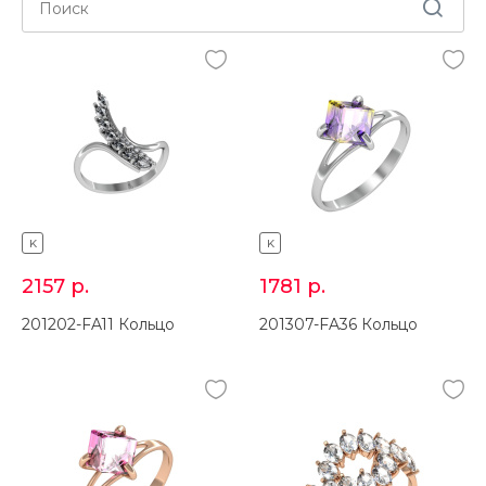
K
K
2157
р.
1781
р.
201202-FA11 Кольцо
201307-FA36 Кольцо