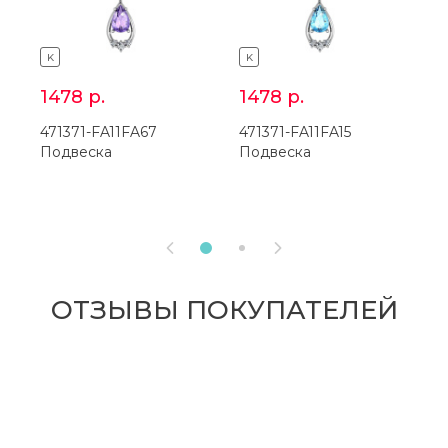
K
K
1478
р.
1478
р.
471371-FA11FA67
471371-FA11FA15
3
Подвеска
Подвеска


ОТЗЫВЫ ПОКУПАТЕЛЕЙ