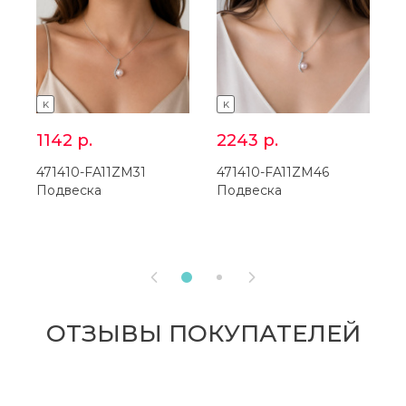
K
K
1142
р.
2243
р.
471410-FA11ZM31
471410-FA11ZM46
3
Подвеска
Подвеска
С


ОТЗЫВЫ ПОКУПАТЕЛЕЙ