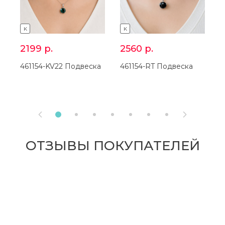
K
K
2199
р.
2560
р.
461154-KV22 Подвеска
461154-RT Подвеска
4


ОТЗЫВЫ ПОКУПАТЕЛЕЙ