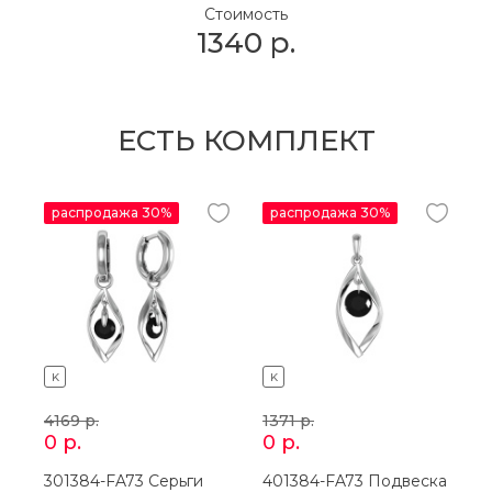
Стоимость
1340
р.
ЕСТЬ КОМПЛЕКТ
распродажа 30%
распродажа 30%
K
K
4169
р.
1371
р.
4
0
р.
0
р.
301384-FA73 Серьги
401384-FA73 Подвеска
3