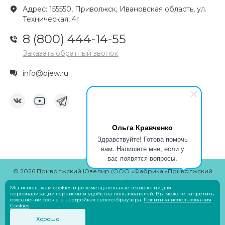
Адрес: 155550, Приволжск, Ивановская область, ул.
Техническая, 4г
8 (800) 444-14-55
Заказать обратный звонок
info@pjew.ru
Ольга Кравченко
Здравствуйте! Готова помочь
вам. Напишите мне, если у
вас появятся вопросы.
© 2026 Приволжский Ювелир (ООО «Фабрика «Приволжский
ювелир»)
Мы используем cookies и рекомендательные технологии для
Разработчик
Savin Denis
персонализации сервисов и удобства пользователей. Вы можете запретить
сохранение cookie в настройках своего браузера.
Политика использования
Cookies
Оплата
Хорошо