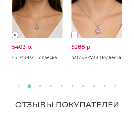
K
K
5403
р.
5288
р.
431743-PZ Подвеска
431743-KV38 Подвеска
2


ОТЗЫВЫ ПОКУПАТЕЛЕЙ