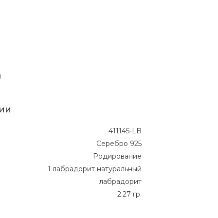
ии
411145-LB
Серебро 925
Родирование
1 лабрадорит натуральный
лабрадорит
2.27 гр.