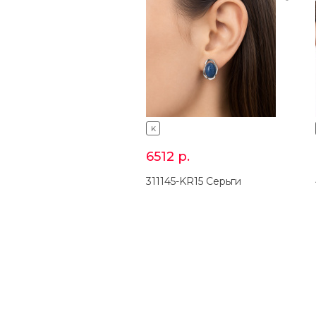
K
6512
р.
311145-KR15 Серьги