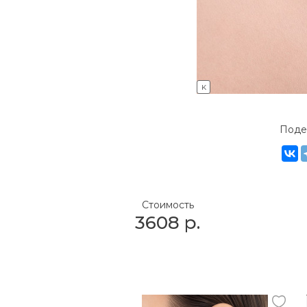
K
Поде
Стоимость
3608
р.