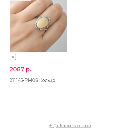
K
K
2087
р.
4870
р.
211145-PM06 Кольцо
311145-NF07 Серьги
+ Добавить отзыв