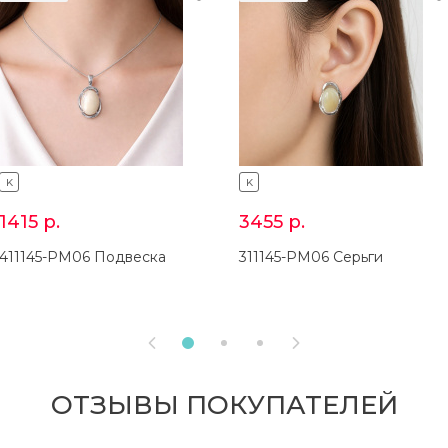
K
K
1415
р.
3455
р.
411145-PM06 Подвеска
311145-PM06 Серьги


ОТЗЫВЫ ПОКУПАТЕЛЕЙ