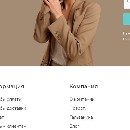
Наж
на 
ормация
Компания
бы оплаты
О компании
бы доставки
Новости
ат
Гальваника
ым клиентам
Блог