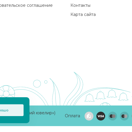
овательское соглашение
Контакты
Карта сайта
рошо
а «Приволжский ювелир»)
Оплата