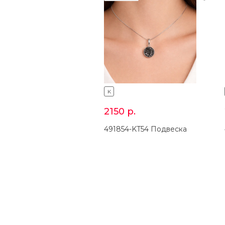
K
2150
р.
491854-KT54 Подвеска