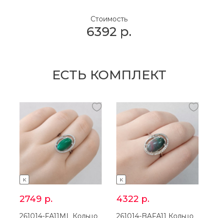
Стоимость
6392
р.
ЕСТЬ КОМПЛЕКТ
K
K
2749
р.
4322
р.
261014-FA11ML Кольцо
261014-BAFA11 Кольцо
3