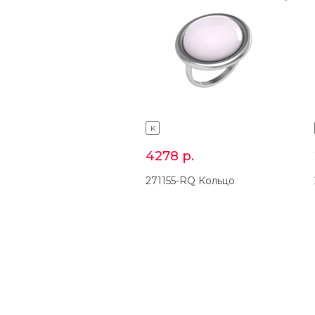
K
4278
р.
271155-RQ Кольцо