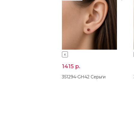
K
1415
р.
351294-GH42 Серьги