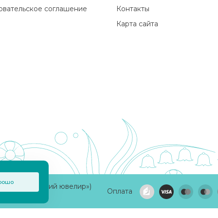
овательское соглашение
Контакты
Карта сайта
рошо
а «Приволжский ювелир»)
Оплата