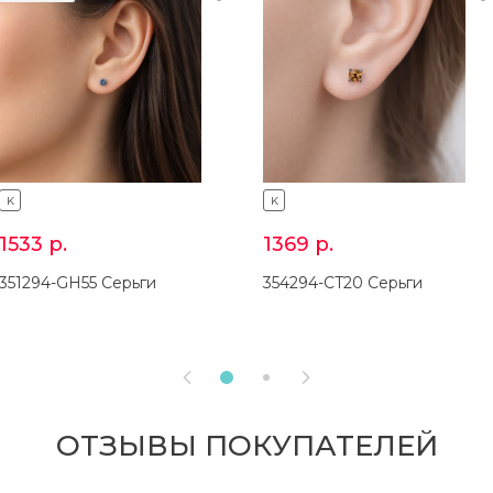
K
K
1533
р.
1369
р.
351294-GH55 Серьги
354294-CT20 Серьги


ОТЗЫВЫ ПОКУПАТЕЛЕЙ