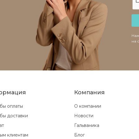
Наж
на 
ормация
Компания
бы оплаты
О компании
бы доставки
Новости
ат
Гальваника
ым клиентам
Блог