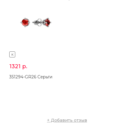
K
K
1321
р.
1117
р.
351294-GR26 Серьги
351294-FA11 Серьги
+ Добавить отзыв