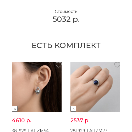
Стоимость
5032
р.
ЕСТЬ КОМПЛЕКТ
K
K
4610
р.
2537
р.
381929-FA11ZM54
281929-FA11ZM73
2