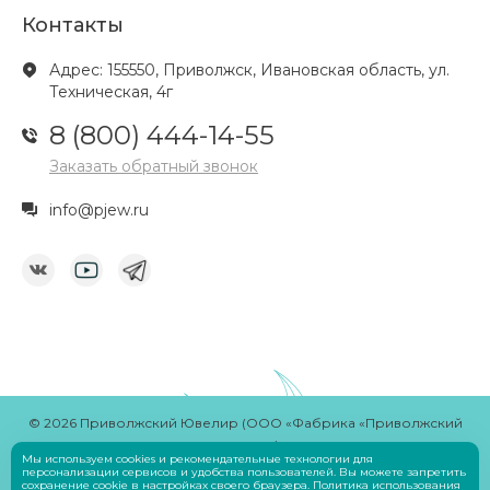
Контакты
Адрес: 155550, Приволжск, Ивановская область, ул.
Техническая, 4г
8 (800) 444-14-55
Заказать обратный звонок
info@pjew.ru
© 2026 Приволжский Ювелир (ООО «Фабрика «Приволжский
ювелир»)
Мы используем cookies и рекомендательные технологии для
Разработчик
Savin Denis
персонализации сервисов и удобства пользователей. Вы можете запретить
сохранение cookie в настройках своего браузера.
Политика использования