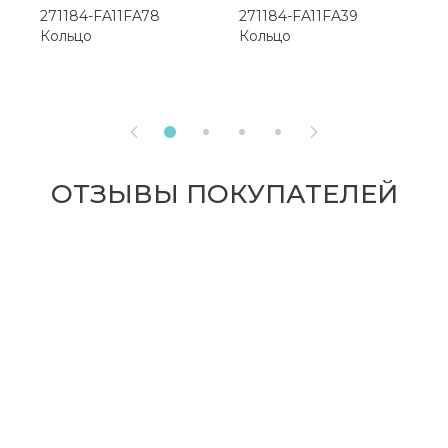
271184-FA11FA78
271184-FA11FA39
2
Кольцо
Кольцо
К


ОТЗЫВЫ ПОКУПАТЕЛЕЙ