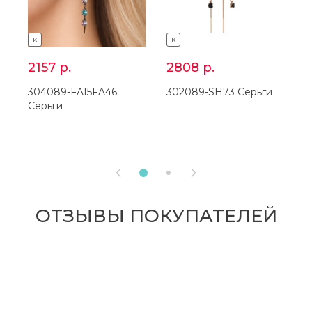
K
K
2157
р.
2808
р.
304089-FA15FA46
302089-SH73 Серьги
3
Серьги


ОТЗЫВЫ ПОКУПАТЕЛЕЙ