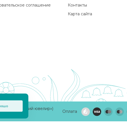
овательское соглашение
Контакты
Карта сайта
рошо
а «Приволжский ювелир»)
Оплата