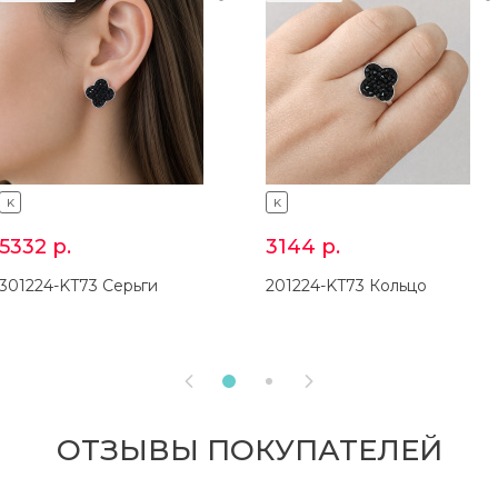
K
K
5332
р.
3144
р.
301224-KT73 Серьги
201224-KT73 Кольцо


ОТЗЫВЫ ПОКУПАТЕЛЕЙ