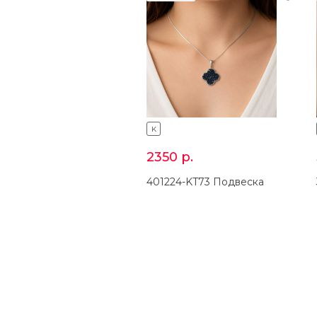
K
2350
р.
401224-KT73 Подвеска