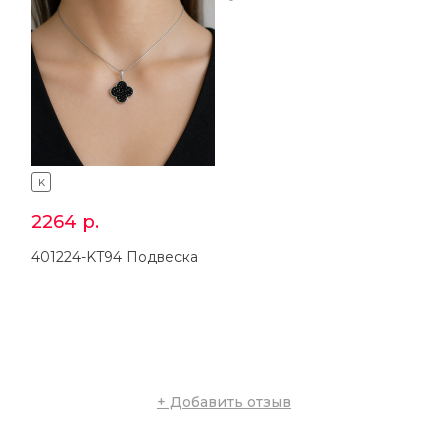
K
K
2264
р.
3144
р.
401224-KT94 Подвеска
201224-KT94 Кольцо
+ Добавить отзыв