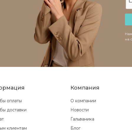
Наж
на 
ормация
Компания
бы оплаты
О компании
бы доставки
Новости
ат
Гальваника
ым клиентам
Блог