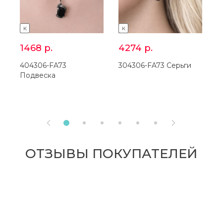
K
K
1468
р.
4274
р.
404306-FA73
304306-FA73 Серьги
4
Подвеска
П


ОТЗЫВЫ ПОКУПАТЕЛЕЙ