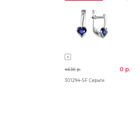
K
0
р.
4635
р.
301294-SF Серьги