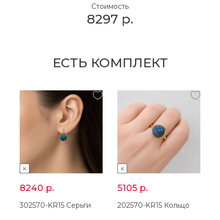
Стоимость
8297
р.
ЕСТЬ КОМПЛЕКТ
K
K
8240
р.
5105
р.
302570-KR15 Серьги
202570-KR15 Кольцо
3