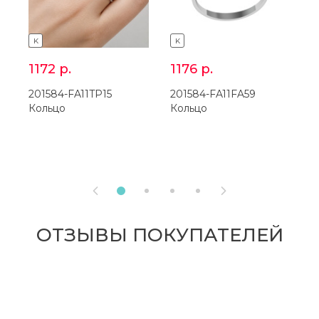
K
K
1172
р.
1176
р.
1
201584-FA11TP15
201584-FA11FA59
Кольцо
Кольцо
2
К


ОТЗЫВЫ ПОКУПАТЕЛЕЙ