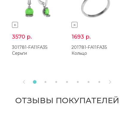
K
K
3570
р.
1693
р.
301781-FA11FA35
201781-FA11FA35
2
Серьги
Кольцо
К


ОТЗЫВЫ ПОКУПАТЕЛЕЙ