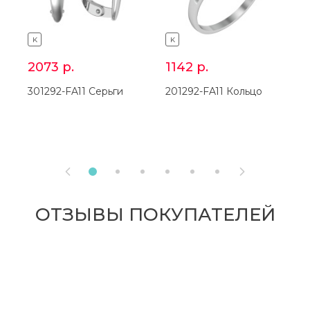
K
K
2073
р.
1142
р.
2
301292-FA11 Серьги
201292-FA11 Кольцо
3


ОТЗЫВЫ ПОКУПАТЕЛЕЙ