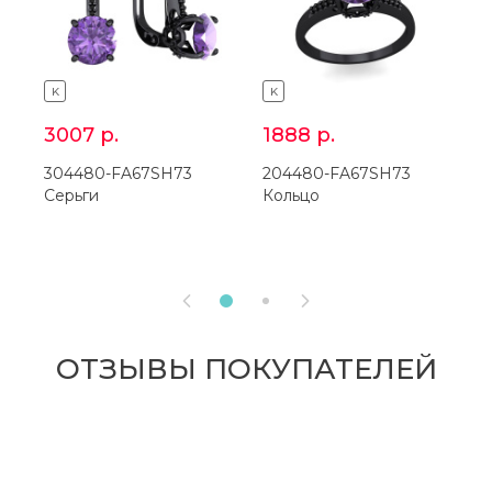
K
K
3007
р.
1888
р.
304480-FA67SH73
204480-FA67SH73
2
Серьги
Кольцо


ОТЗЫВЫ ПОКУПАТЕЛЕЙ