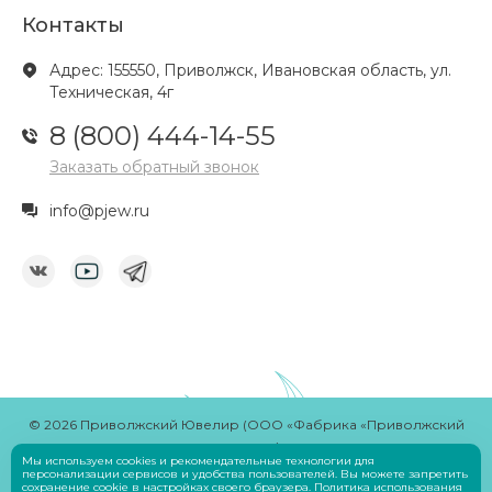
Контакты
Адрес: 155550, Приволжск, Ивановская область, ул.
Техническая, 4г
8 (800) 444-14-55
Заказать обратный звонок
info@pjew.ru
© 2026 Приволжский Ювелир (ООО «Фабрика «Приволжский
ювелир»)
Мы используем cookies и рекомендательные технологии для
Разработчик
Savin Denis
персонализации сервисов и удобства пользователей. Вы можете запретить
сохранение cookie в настройках своего браузера.
Политика использования