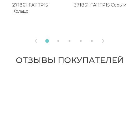
271861-FA11TP15
371861-FA11TP15 Серьги
2
Кольцо
К


ОТЗЫВЫ ПОКУПАТЕЛЕЙ