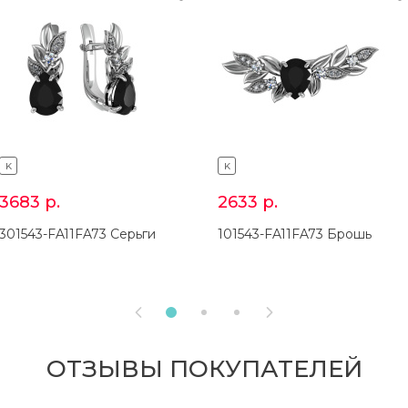
K
K
3683
р.
2633
р.
301543-FA11FA73 Серьги
101543-FA11FA73 Брошь


ОТЗЫВЫ ПОКУПАТЕЛЕЙ