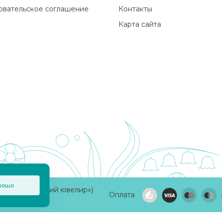
овательское соглашение
Контакты
Карта сайта
рошо
а «Приволжский ювелир»)
Оплата