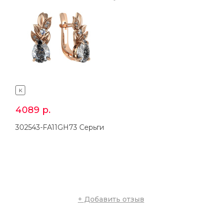
K
K
4089
р.
2862
р.
302543-FA11GH73 Серьги
101543-FA11GH73 Брошь
+ Добавить отзыв