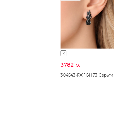
K
3782
р.
304543-FA11GH73 Серьги