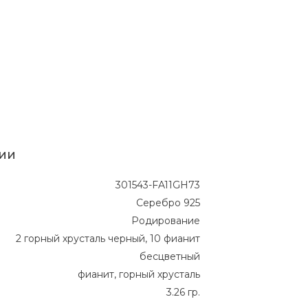
ии
301543-FA11GH73
Серебро 925
Родирование
2 горный хрусталь черный, 10 фианит
бесцветный
фианит, горный хрусталь
3.26 гр.