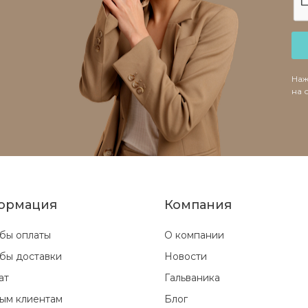
Наж
на 
ормация
Компания
бы оплаты
О компании
бы доставки
Новости
ат
Гальваника
ым клиентам
Блог