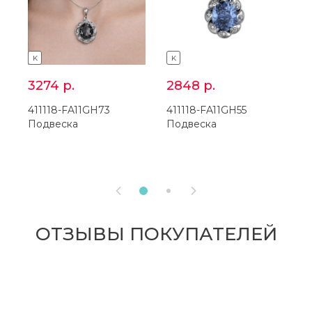
K
K
3274
р.
2848
р.
411118-FA11GH73
411118-FA11GH55
2
Подвеска
Подвеска
К


ОТЗЫВЫ ПОКУПАТЕЛЕЙ