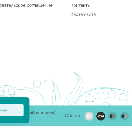
овательское соглашение
Контакты
Карта сайта
рошо
а «Приволжский ювелир»)
Оплата