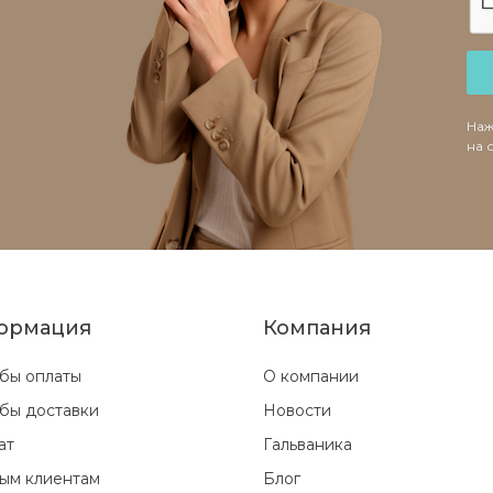
Наж
на 
ормация
Компания
бы оплаты
О компании
бы доставки
Новости
ат
Гальваника
ым клиентам
Блог