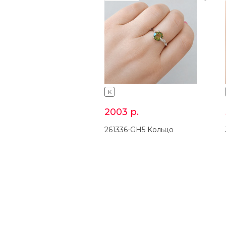
K
2003
р.
261336-GH5 Кольцо