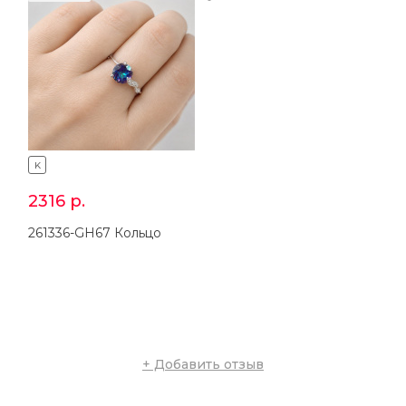
K
K
2316
р.
3828
р.
261336-GH67 Кольцо
361336-GH55 Серьги
+ Добавить отзыв