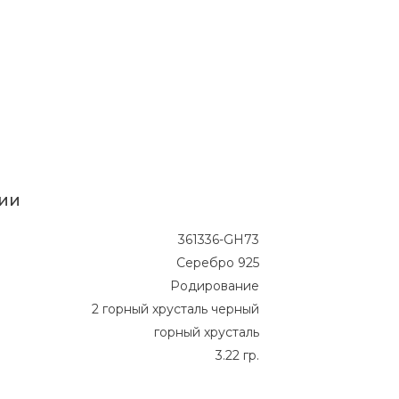
ии
361336-GH73
Серебро 925
Родирование
2 горный хрусталь черный
горный хрусталь
3.22 гр.