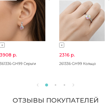
K
K
3908
р.
2316
р.
361336-GH99 Серьги
261336-GH99 Кольцо


ОТЗЫВЫ ПОКУПАТЕЛЕЙ