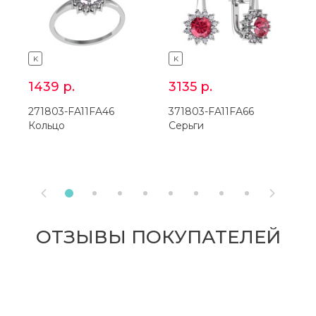
K
K
1439
р.
3135
р.
271803-FA11FA46
371803-FA11FA66
2
Кольцо
Серьги


ОТЗЫВЫ ПОКУПАТЕЛЕЙ