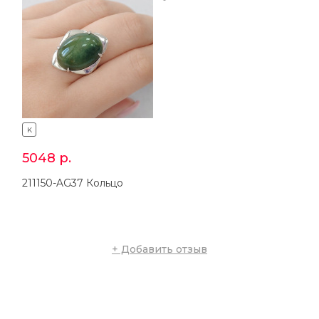
K
5048
р.
211150-AG37 Кольцо
+ Добавить отзыв