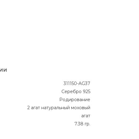
ии
311150-AG37
Серебро 925
Родирование
2 агат натуральный моховый
агат
7.38 гр.