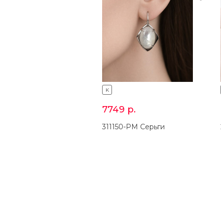
K
7749
р.
311150-PM Серьги