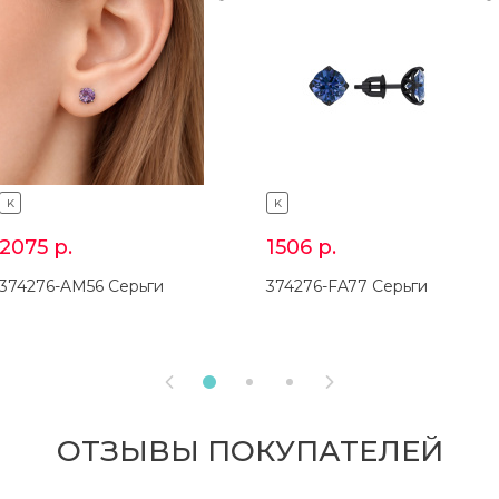
K
K
2075
р.
1506
р.
374276-AM56 Серьги
374276-FA77 Серьги


ОТЗЫВЫ ПОКУПАТЕЛЕЙ