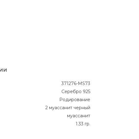
ии
371276-MS73
Серебро 925
Родирование
2 муассанит черный
муассанит
1.33 гр.