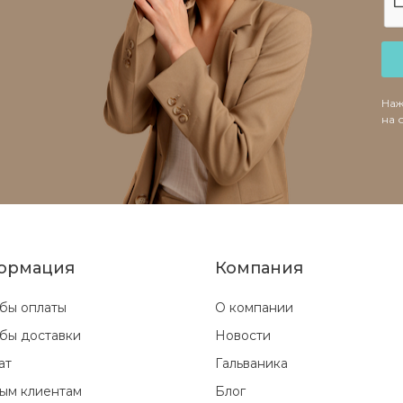
Наж
на 
ормация
Компания
бы оплаты
О компании
бы доставки
Новости
ат
Гальваника
ым клиентам
Блог