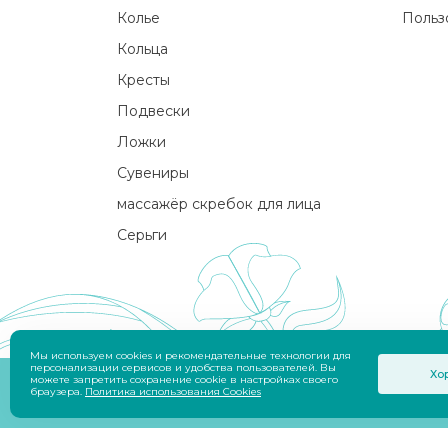
Колье
Польз
Кольца
Кресты
Подвески
Ложки
Сувениры
массажёр скребок для лица
Серьги
Мы используем cookies и рекомендательные технологии для
персонализации сервисов и удобства пользователей. Вы
Хо
можете запретить сохранение cookie в настройках своего
© 2026 Приволжский Ювелир (ООО «Фабрик
браузера.
Политика использования Cookies
Разработчик
Savin Denis