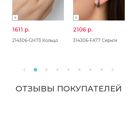
K
K
1611
р.
2106
р.
214306-GH73 Кольцо
314306-FA77 Серьги
2


ОТЗЫВЫ ПОКУПАТЕЛЕЙ