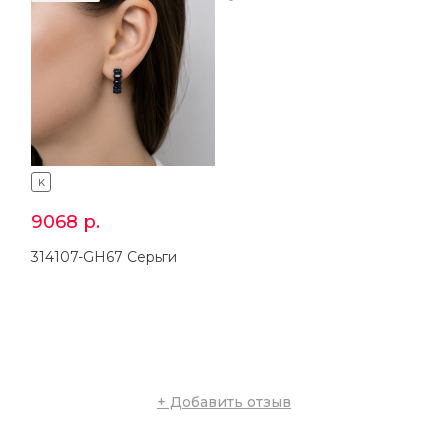
K
K
9068
р.
4429
р.
314107-GH67 Серьги
214107-GH67 Кольцо
+ Добавить отзыв