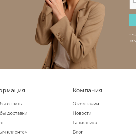
Наж
на 
ормация
Компания
бы оплаты
О компании
бы доставки
Новости
ат
Гальваника
ым клиентам
Блог