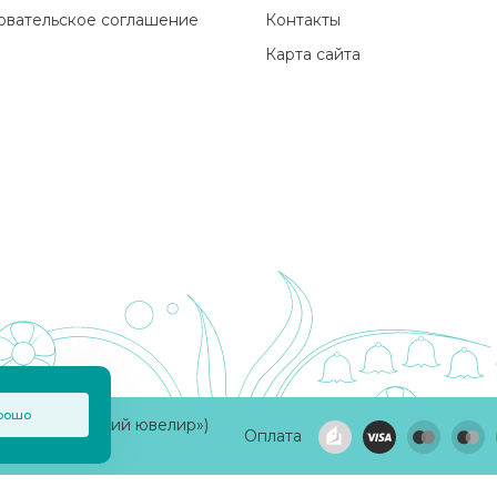
овательское соглашение
Контакты
Карта сайта
рошо
а «Приволжский ювелир»)
Оплата