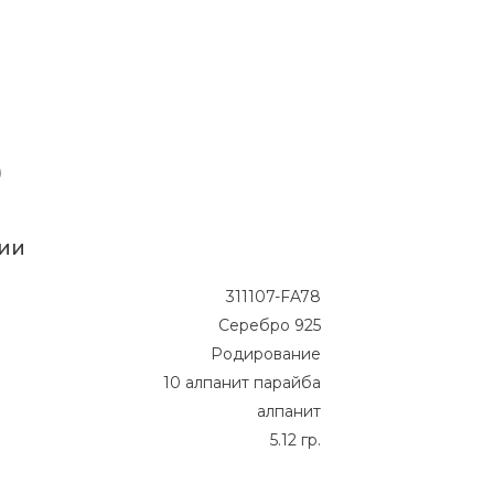
ии
311107-FA78
Серебро 925
Родирование
10 алпанит парайба
алпанит
5.12 гр.