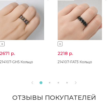
K
K
2671
р.
2218
р.
214107-GH5 Кольцо
214107-FA73 Кольцо


ОТЗЫВЫ ПОКУПАТЕЛЕЙ