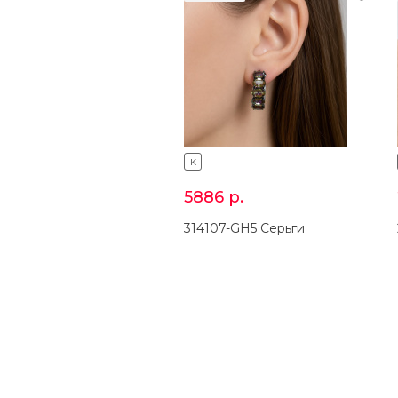
K
5886
р.
314107-GH5 Серьги